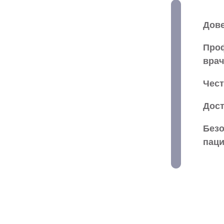
Дове
Проф
врач
Чест
Дост
Безо
паци