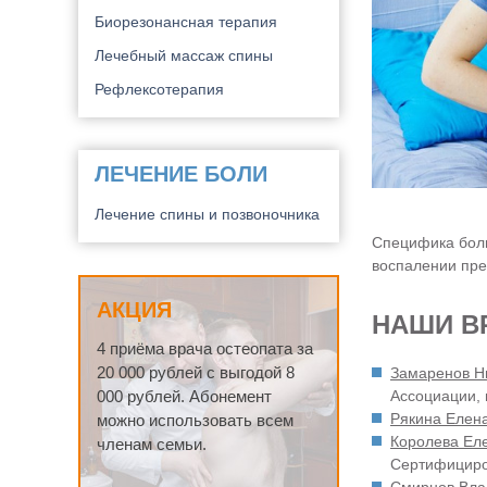
Биорезонансная терапия
Лечебный массаж спины
Рефлексотерапия
ЛЕЧЕНИЕ БОЛИ
Лечение спины и позвоночника
Специфика боли
воспалении пре
АКЦИЯ
НАШИ В
4 приёма врача остеопата за
20 000 рублей с выгодой 8
Замаренов Н
000 рублей. Абонемент
Ассоциации, 
Рякина Елен
можно использовать всем
Королева Ел
членам семьи.
Сертифициров