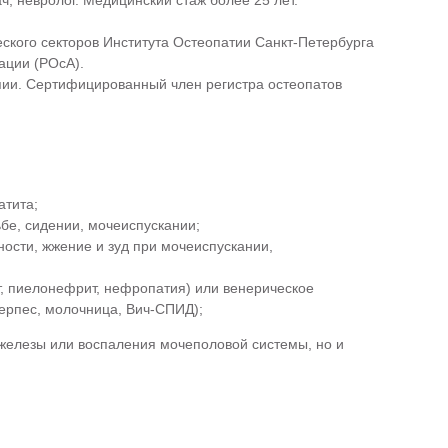
ч, невролог. Медицинский стаж более 25 лет.
еского секторов Института Остеопатии Санкт-Петербурга
ации (РОсА).
апии. Сертифицированный член регистра остеопатов
атита;
бе, сидении, мочеиспускании;
ости, жжение и зуд при мочеиспускании,
, пиелонефрит, нефропатия) или венерическое
ерпес, молочница, Вич-СПИД);
 железы или воспаления мочеполовой системы, но и