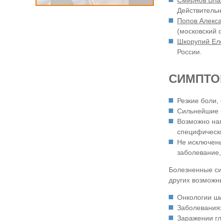
Смирнов Вла
Действительн
Попов Алекс
(московский 
Шкорупий Ел
России.
СИМПТО
Резкие боли,
Сильнейшие б
Возможно наг
специфическ
Не исключены
заболевание,
Болезненные си
других возможн
Онкологии ши
Заболеваниях
Заражении гл