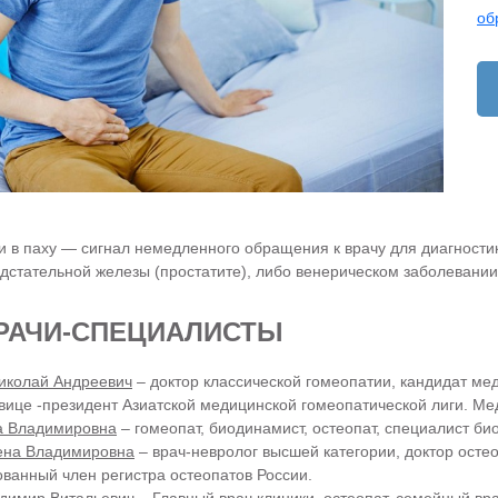
об
 в паху — сигнал немедленного обращения к врачу для диагностики
дстательной железы (простатите), либо венерическом заболевани
РАЧИ-СПЕЦИАЛИСТЫ
иколай Андреевич
– доктор классической гомеопатии, кандидат ме
вице -президент Азиатской медицинской гомеопатической лиги. Мед
а Владимировна
– гомеопат, биодинамист, остеопат, специалист би
ена Владимировна
– врач-невролог высшей категории, доктор осте
анный член регистра остеопатов России.