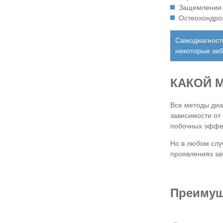
Защемлении 
Остеохондроз
Самодиагности
некоторые заб
КАКОЙ 
Все методы диа
зависимости от
побочных эффек
Но в любом слу
проявлениях за
Преимущ