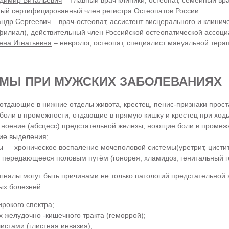
димир Витальевич
– Главный врач клиники, остеопат, семейный вра
ый сертифицированный член регистра Остеопатов России.
андр Сергеевич
– врач-остеопат, ассистент висцерального и клинич
филиал), действительный член Российской остеопатической ассоци
ена Игнатьевна
– невролог, остеопат, специалист мануальной тер
МЫ ПРИ МУЖСКИХ ЗАБОЛЕВАНИЯХ
 отдающие в нижние отделы живота, крестец, пенис-признаки прост
оли в промежности, отдающие в прямую кишку и крестец при ходь
ноение (абсцесс) предстательной железы, ноющие боли в промежн
ие выделения;
 — хроническое воспаление мочеполовой системы(уретрит, цистит
 передающееся половым путём (гонорея, хламидоз, генитальный г
гналы могут быть причинами не только патологий предстательной
ых болезней:
рокого спектра;
 желудочно -кишечного тракта (геморрой);
истами (глистная инвазия);