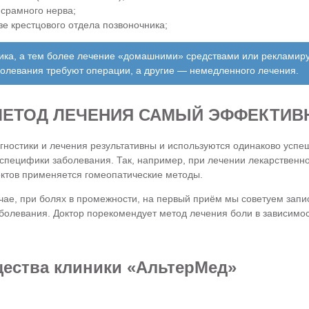
срамного нерва;
е крестцового отдела позвоночника;
ка, а тем более лечение «домашними» средствами или рекламиру
олевания требуют операции, а другие — немедленного лечения.
МЕТОД ЛЕЧЕНИЯ САМЫЙ ЭФФЕКТИ
гностики и лечения результативны и используются одинаково успеш
 специфики заболевания. Так, например, при лечении лекарствен
тов применяется гомеопатические методы.
чае, при болях в промежности, на первый приём мы советуем запис
болевания. Доктор порекомендует метод лечения боли в зависимост
ества клиники «АльтерМед»