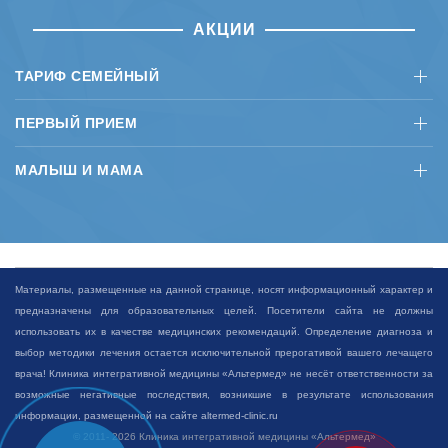
АКЦИИ
ТАРИФ СЕМЕЙНЫЙ
ПЕРВЫЙ ПРИЕМ
МАЛЫШ И МАМА
Материалы, размещенные на данной странице, носят информационный характер и
предназначены для образовательных целей. Посетители сайта не должны
использовать их в качестве медицинских рекомендаций. Определение диагноза и
выбор методики лечения остается исключительной прерогативой вашего лечащего
врача!
Клиника интегративной медицины «Альтермед» не несёт ответственности за
возможные негативные последствия, возникшие в результате использования
информации, размещенной на сайте altermed-clinic.ru
© 2011- 2026 Клиника интегративной медицины «Альтермед»