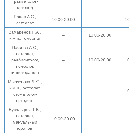
травматолог-
ортопед
Попов А.С.,
10:00-20:00
–
10:
остеопат
Замаренов Н.А.,
–
10:00-20:00
к.м.н., гомеопат
Носкова А.С.,
остеопат,
реабилитолог,
–
10:00-20:00
10:
психолог,
гипнотерапевт
Мылзенова Л.Ю.,
к.м.н., остеопат,
–
–
10:
стоматолог-
ортодонт
Бувальцева Г.В.,
остеопат,
10:00-20:00
–
мануальный
терапевт