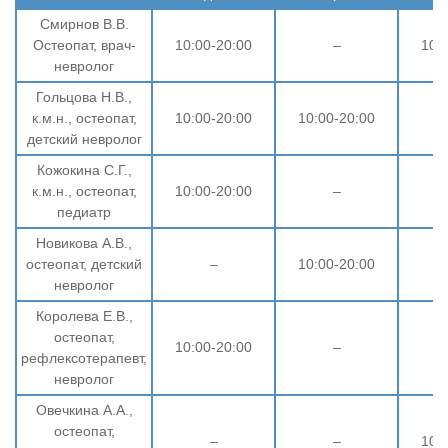
Смирнов В.В.
Остеопат, врач-
10:00-20:00
–
10:
невролог
Гольцова Н.В.,
к.м.н., остеопат,
10:00-20:00
10:00-20:00
детский невролог
Кожокина С.Г.,
к.м.н., остеопат,
10:00-20:00
–
педиатр
Новикова А.В.,
остеопат, детский
–
10:00-20:00
невролог
Королева Е.В.,
остеопат,
10:00-20:00
–
рефлексотерапевт,
невролог
Овечкина А.А.,
остеопат,
–
–
10: