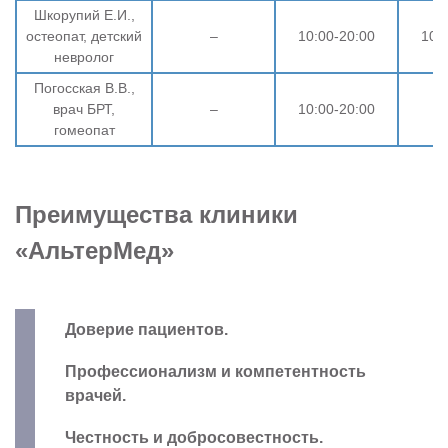
Шкорупий Е.И.,
остеопат, детский
–
10:00-20:00
10:
невролог
Погосская В.В.,
врач БРТ,
–
10:00-20:00
гомеопат
Преимущества клиники
«АльтерМед»
Доверие пациентов.
Профессионализм и компетентность
врачей.
Честность и добросовестность.