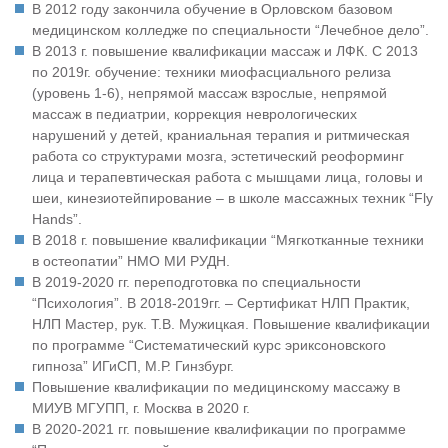
В 2012 году закончила обучение в Орловском базовом
медицинском колледже по специальности “Лечебное дело”.
В 2013 г. повышение квалификации массаж и ЛФК. С 2013
по 2019г. обучение: техники миофасциального релиза
(уровень 1-6), непрямой массаж взрослые, непрямой
массаж в педиатрии, коррекция неврологических
нарушений у детей, краниальная терапия и ритмическая
работа со структурами мозга, эстетический реоформинг
лица и терапевтическая работа с мышцами лица, головы и
шеи, кинезиотейпирование – в школе массажных техник “Fly
Hands”.
В 2018 г. повышение квалификации “Мягкотканные техники
в остеопатии” НМО МИ РУДН.
В 2019-2020 гг. переподготовка по специальности
“Психология”. В 2018-2019гг. – Сертификат НЛП Практик,
НЛП Мастер, рук. Т.В. Мужицкая. Повышение квалификации
по программе “Систематический курс эриксоновского
гипноза” ИГиСП, М.Р. Гинзбург.
Повышение квалификации по медицинскому массажу в
МИУВ МГУПП, г. Москва в 2020 г.
В 2020-2021 гг. повышение квалификации по программе